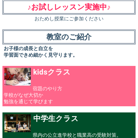
♪お試しレッスン実施中♪
おためし授業にご参加ください
教室のご紹介
お子様の成長と自立を
学習面できめ細かく見守ります。
kidsクラス
宿題のやり方
学校がなぜ大切か
勉強を通じて学びます
中学生クラス
県内の公立進学校と職業高の受験対策。