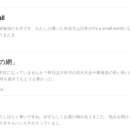
ll
強の８月です。わたしの通った外語大は日常がIt’s a small worldに
たま...
の網」
中症になっていませんか？昨日は大井川の花火大会や東海道の長い長い
時を過ぎてもとても暑かった...
の本
うしばらく暑いですね。めずらしくお届け物がありました。包みを開け
タオルハンカチが入っていまし...