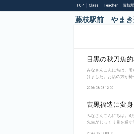
TOP
Class
Teacher
藤枝
藤枝駅前 やまき
目黒の秋刀魚的
みなさんこんにちは。暑
けました。お店の方が椅子
2026/08/08 12:00
喪黒福造に変身
みなさんこんにちは。8
先生がじっくり目を通す時
2026/08/07 00:30