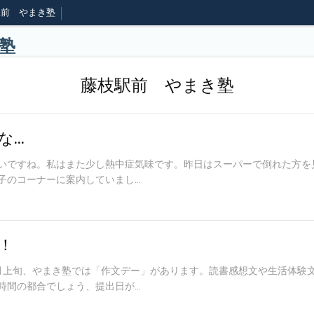
駅前 やまき塾
塾
藤枝駅前 やまき塾
な…
いですね。私はまた少し熱中症気味です。昨日はスーパーで倒れた方を
のコーナーに案内していまし...
！
月上旬、やまき塾では「作文デー」があります。読書感想文や生活体験
間の都合でしょう、提出日が...