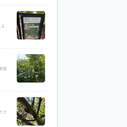
。よ
教室
たと