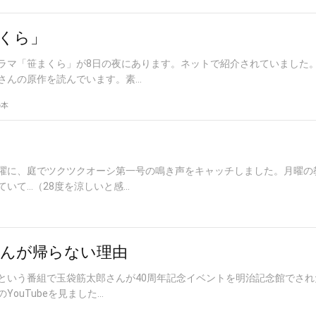
くら」
ラマ「笹まくら」が8日の夜にあります。ネットで紹介されていました
んの原作を読んでいます。素...
の本
曜に、庭でツクツクオーシ第一号の鳴き声をキャッチしました。月曜の
いて…（28度を涼しいと感...
んが帰らない理由
という番組で玉袋筋太郎さんが40周年記念イベントを明治記念館でされ
uTubeを見ました...