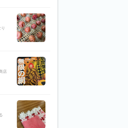
なり
商店
る