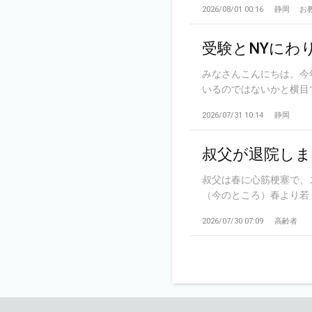
2026/08/01 00:16
静岡
お
受験とNYにわ
みなさんこんにちは。今
いるのではないかと横目で
2026/07/31 10:14
静岡
叔父が退院しま
叔父は春に心筋梗塞で、
（今のところ）春より若く
2026/07/30 07:09
高齢者