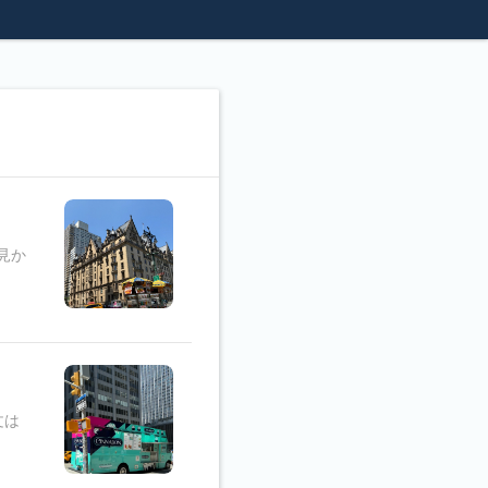
見か
文は