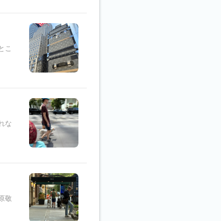
とこ
れな
原敬