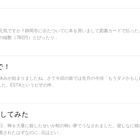
元気ですか？静岡市に出たついでに本を買いまして図書カードで払った
数（782円）とぴったり...
で！
休みが始まりましたね。さて今回の旅では先月の今頃「もうダメかもし
。ESTAというビザの申...
をしてみた
日、蜂を大量に殺したせいか蛇の怖い夢でうなされました。寝しなに槇
されたはずなのに…元はとい...