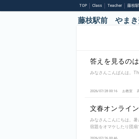
TOP
Class
Teacher
藤枝
藤枝駅前 やまき
答えを見るの
みなさんこんばんは。The other 
2026/07/28 00:16
お教室
文春オンライン 
みなさんこんにちは。暑
宿題をオマケしたり団扇で
2026/07/26 00:46