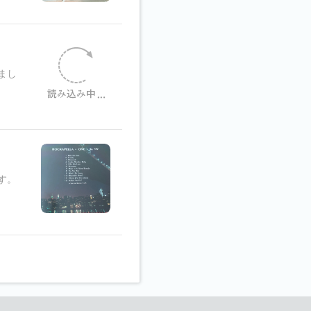
まし
す。