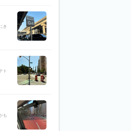
にき
テト
かも