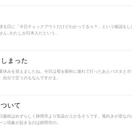
移る日に「今日チェックアウトだけどわかってるゥ？」という確認をし
ん…わたしが日本人だという...
てしまった
夏休みを迎えましたね。今日は母を眼科に連れて行ったあとパスタとポ
自分で言うのもなんですがま...
について
日藤枝はめずらしく静岡市より気温が上がるそうです。風向きが逆なの
ン現象が起きるのは静岡市の...