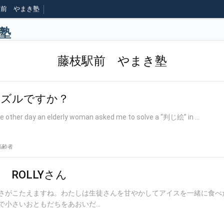
駅前 やまき塾
塾
藤枝駅前 やまき塾
はズルですか？
day an elderly woman asked me to solve a “判じ絵” in ...
高齢者
ROLLYさん
さがこたえますね。わたしは生徒さんを甘やかしてアイスを一緒に食べ
小さいおともだちをあおいだ...