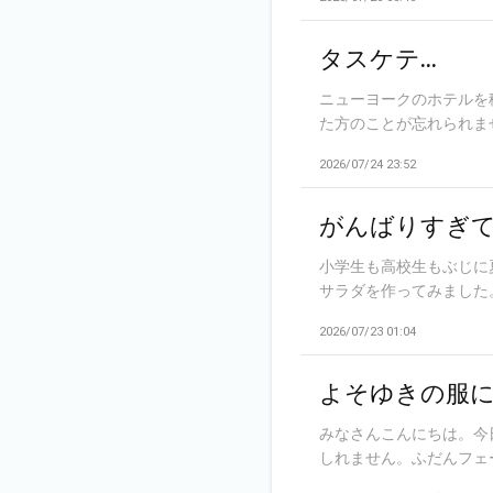
タスケテ…
ニューヨークのホテルを
た方のことが忘れられませ
2026/07/24 23:52
がんばりすぎ
小学生も高校生もぶじに
サラダを作ってみました。
2026/07/23 01:04
よそゆきの服
みなさんこんにちは。今
しれません。ふだんフェー