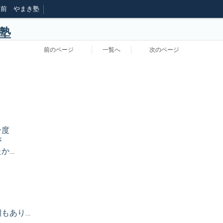
駅前 やまき塾
塾
前のページ
一覧へ
次のページ
一度
が
か…
もあり…