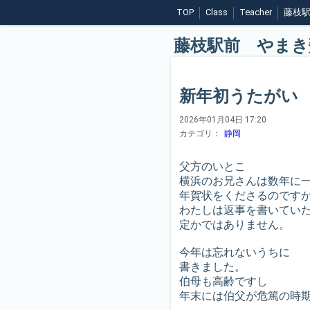
TOP
Class
Teacher
藤枝
藤枝駅前 やまき
新年初うたがい
2026年01月04日 17:20
カテゴリ：
静岡
父方のいとこ
横浜のお兄さんは数年に
年賀状をくださるのです
わたしは返事を書いていた
定かではありません。
今年は忘れないうちに
書きました。
伯母も高齢ですし
年末には伯父が危篤の時期