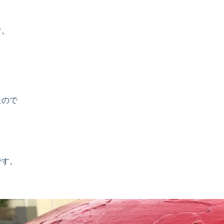
す。
たので
です。